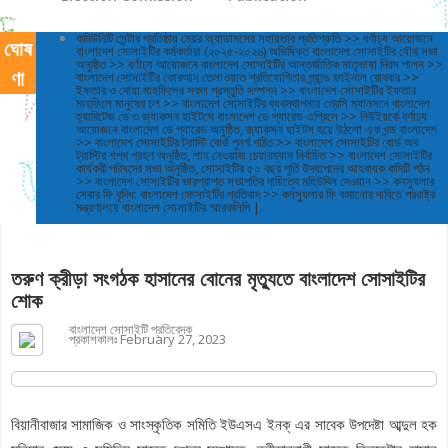
কমিউনিটি সেন্টার প্রতিষ্ঠায় মেয়র অ্যাডামসের সহায়তার প্রতিশ্রুতি >> বর্ণাঢ্য আয়োজনে
Contacts
ঘোষ
বাংলাদেশ সোসাইটির কর্মকর্তারা (২০২৫-২০২৬) অভিষিক্ত বাংলাদেশ সোসাইটির যৌথ সভা
অনুষ্ঠিত >> বর্ণাঢ্য আয়োজনে বাংলাদেশ সোসাইটির আন্তর্জাতিক মাতৃভাষা দিবস পালন >>
ণা
বাংলাদেশ সোসাইটির কোরআন তেলাওয়াত প্রতিযোগিতার গ্র্যান্ড ফাইনাল রোববার >>
ইফতার ও দোয়া মাহফিলের সকল প্রস্তুতি সম্পন্ন >> বাংলাদেশ সোসাইটির ইফতার
মাহফিলে মানুষের ঢল >> বাংলাদেশ সোসাইটির ব্যবস্থাপনায় গ্রেসি ম্যানসনে বাংলাদেশ
হ্যারিটেজ ডে ও জ্যাকসন হাইটসে বাংলাদেশ ডে প্যারেড এপ্রিলে >> নিউইয়র্কে বর্ণাঢ্য
আয়োজনে বাংলাদেশ ডে প্যারেড অনুষ্ঠিত, জ্যাকসন হাইটস হয়ে উঠলো এক খন্ড বাংলাদেশ
>> বাংলাদেশ সোসাইটির ট্রাস্টি বোর্ড পুনর্গ গঠিত >> বাংলাদেশ সোসাইটির বোর্ড অব
ট্রাস্টির শপথ গ্রহণ অনুষ্ঠিত, শাহ নেওয়াজ চেয়ারম্যান নির্বাচিত >> বাংলাদেশ সোসাইটির
কার্যকরী পরিষদের সভা অনুষ্ঠিত, সোসাইটির ৫০ বছর পূর্তি উদযাপনের আহবায়ক কমিটি গঠন
>> বাংলাদেশ সোসাইটির ভারপ্রাপ্ত সভাপতির দায়িত্বে মহিউদ্দিন দেওয়ান >> কনস্যুলার
সেবার ফি বৃদ্ধি: বাংলাদেশ সোসাইটির প্রতিবাদ >> কনস্যুলার ফি কমানোর দাবিতে পররাষ্ট্র
মন্ত্রণালয়ে বাংলাদেশ সোসাইটির স্মারকলিপি |
তরুণ ক্রীড়া সংগঠক হাসানের বোনের মৃত্যুতে বাংলাদেশ সোসাইটির
শোক
বাংলাদেশ সোসাইটি প্রতিবেদক
প্রকাশকালঃ
February 27, 2023
বিয়ানীবাজার সামাজিক ও সাংস্কৃতিক সমিতি ইউএসএ ইনক্ এর সাবেক উপদেষ্টা আব্দুল হক