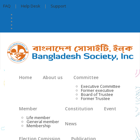
FAQ
|
Help Desk
|
Support
Home
About us
Committee
Executive Committee
Former executive
Board of Trustee
Former Trustee
Member
Constitution
Event
Life member
General member
News
Membership
Election Comission
Publication