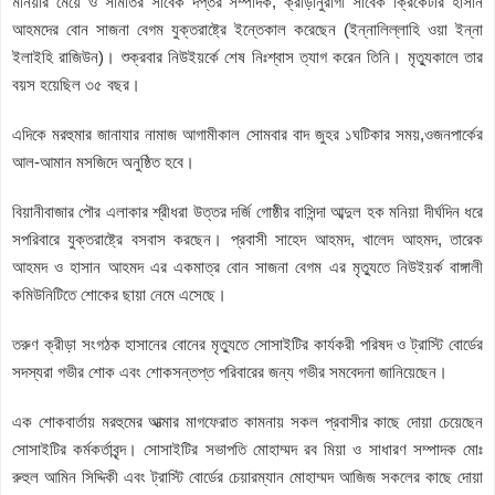
মনিয়ার মেয়ে ও সমিতির সাবেক দপ্তর সম্পাদক, ক্রীড়ানুরাগী সাবেক ক্রিকেটার হাসান
আহমদের বোন সাজনা বেগম যুক্তরাষ্ট্রে ইন্তেকাল করেছেন (ইন্নালিল্লাহি ওয়া ইন্না
ইলাইহি রাজিউন)। শুক্রবার নিউইয়র্কে শেষ নিঃশ্বাস ত্যাগ করেন তিনি। মৃত্যুকালে তার
বয়স হয়েছিল ৩৫ বছর।
এদিকে মরহুমার জানাযার নামাজ আগামীকাল সোমবার বাদ জুহর ১ঘটিকার সময়,ওজনপার্কের
আল-আমান মসজিদে অনুষ্ঠিত হবে।
বিয়ানীবাজার পৌর এলাকার শ্রীধরা উত্তর দর্জি গোষ্ঠীর বাসিন্দা আব্দুল হক মনিয়া দীর্ঘদিন ধরে
সপরিবারে যুক্তরাষ্ট্রে বসবাস করছেন। প্রবাসী সাহেদ আহমদ, খালেদ আহমদ, তারেক
আহমদ ও হাসান আহমদ এর একমাত্র বোন সাজনা বেগম এর মৃত্যুতে নিউইয়র্ক বাঙ্গালী
কমিউনিটিতে শোকের ছায়া নেমে এসেছে।
তরুণ ক্রীড়া সংগঠক হাসানের বোনের মৃত্যুতে সোসাইটির কার্যকরী পরিষদ ও ট্রাস্টি বোর্ডের
সদস্যরা গভীর শোক এবং শোকসন্তপ্ত পরিবারের জন্য গভীর সমবেদনা জানিয়েছেন।
এক শোকবার্তায় মরহুমের আত্মার মাগফেরাত কামনায় সকল প্রবাসীর কাছে দোয়া চেয়েছেন
সোসাইটির কর্মকর্তাবৃন্দ। সোসাইটির সভাপতি মোহাম্মদ রব মিয়া ও সাধারণ সম্পাদক মোঃ
রুহুল আমিন সিদ্দিকী এবং ট্রাস্টি বোর্ডের চেয়ারম্যান মোহাম্মদ আজিজ সকলের কাছে দোয়া