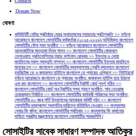
Contacts
Donate Now
ঘোষণা
কমিউনিটি সেন্টার প্রতিষ্ঠায় মেয়র অ্যাডামসের সহায়তার প্রতিশ্রুতি >> বর্ণাঢ্য
আয়োজনে বাংলাদেশ সোসাইটির কর্মকর্তারা (২০২৫-২০২৬) অভিষিক্ত বাংলাদেশ
সোসাইটির যৌথ সভা অনুষ্ঠিত >> বর্ণাঢ্য আয়োজনে বাংলাদেশ সোসাইটির
আন্তর্জাতিক মাতৃভাষা দিবস পালন >> বাংলাদেশ সোসাইটির কোরআন
তেলাওয়াত প্রতিযোগিতার গ্র্যান্ড ফাইনাল রোববার >> ইফতার ও দোয়া
মাহফিলের সকল প্রস্তুতি সম্পন্ন >> বাংলাদেশ সোসাইটির ইফতার মাহফিলে
মানুষের ঢল >> বাংলাদেশ সোসাইটির ব্যবস্থাপনায় গ্রেসি ম্যানসনে বাংলাদেশ
হ্যারিটেজ ডে ও জ্যাকসন হাইটসে বাংলাদেশ ডে প্যারেড এপ্রিলে >> নিউইয়র্কে
বর্ণাঢ্য আয়োজনে বাংলাদেশ ডে প্যারেড অনুষ্ঠিত, জ্যাকসন হাইটস হয়ে উঠলো
এক খন্ড বাংলাদেশ >> বাংলাদেশ সোসাইটির ট্রাস্টি বোর্ড পুনর্গ গঠিত >>
বাংলাদেশ সোসাইটির বোর্ড অব ট্রাস্টির শপথ গ্রহণ অনুষ্ঠিত, শাহ নেওয়াজ
চেয়ারম্যান নির্বাচিত >> বাংলাদেশ সোসাইটির কার্যকরী পরিষদের সভা অনুষ্ঠিত,
সোসাইটির ৫০ বছর পূর্তি উদযাপনের আহবায়ক কমিটি গঠন >> বাংলাদেশ
সোসাইটির ভারপ্রাপ্ত সভাপতির দায়িত্বে মহিউদ্দিন দেওয়ান >> কনস্যুলার
সেবার ফি বৃদ্ধি: বাংলাদেশ সোসাইটির প্রতিবাদ >> কনস্যুলার ফি কমানোর
দাবিতে পররাষ্ট্র মন্ত্রণালয়ে বাংলাদেশ সোসাইটির স্মারকলিপি |
সোসাইটির সাবেক সাধারণ সম্পাদক আতিকুর