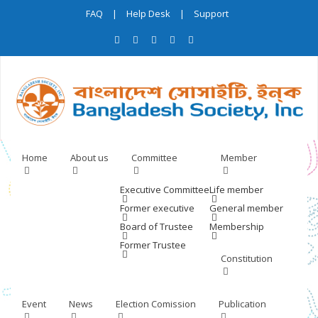
FAQ
|
Help Desk
|
Support
Home
About us
Committee
Member
Executive Committee
Life member
Former executive
General member
Board of Trustee
Membership
Former Trustee
Constitution
Event
News
Election Comission
Publication