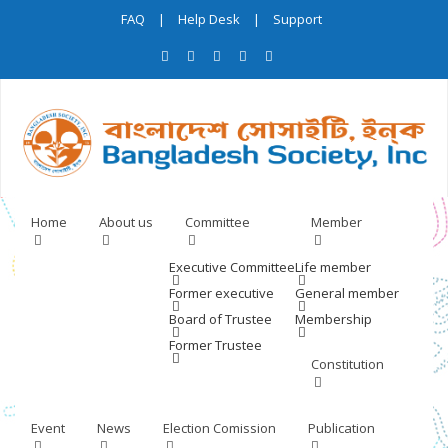
FAQ
|
Help Desk
|
Support
Home
About us
Committee
Member
Executive Committee
Life member
Former executive
General member
Board of Trustee
Membership
Former Trustee
Constitution
Event
News
Election Comission
Publication