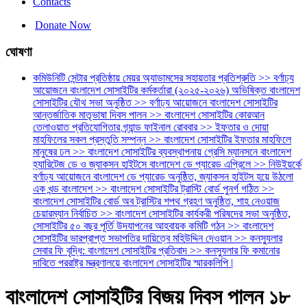
Contacts
Donate Now
ঘোষণা
কমিউনিটি সেন্টার প্রতিষ্ঠায় মেয়র অ্যাডামসের সহায়তার প্রতিশ্রুতি >> বর্ণাঢ্য
আয়োজনে বাংলাদেশ সোসাইটির কর্মকর্তারা (২০২৫-২০২৬) অভিষিক্ত বাংলাদেশ
সোসাইটির যৌথ সভা অনুষ্ঠিত >> বর্ণাঢ্য আয়োজনে বাংলাদেশ সোসাইটির
আন্তর্জাতিক মাতৃভাষা দিবস পালন >> বাংলাদেশ সোসাইটির কোরআন
তেলাওয়াত প্রতিযোগিতার গ্র্যান্ড ফাইনাল রোববার >> ইফতার ও দোয়া
মাহফিলের সকল প্রস্তুতি সম্পন্ন >> বাংলাদেশ সোসাইটির ইফতার মাহফিলে
মানুষের ঢল >> বাংলাদেশ সোসাইটির ব্যবস্থাপনায় গ্রেসি ম্যানসনে বাংলাদেশ
হ্যারিটেজ ডে ও জ্যাকসন হাইটসে বাংলাদেশ ডে প্যারেড এপ্রিলে >> নিউইয়র্কে
বর্ণাঢ্য আয়োজনে বাংলাদেশ ডে প্যারেড অনুষ্ঠিত, জ্যাকসন হাইটস হয়ে উঠলো
এক খন্ড বাংলাদেশ >> বাংলাদেশ সোসাইটির ট্রাস্টি বোর্ড পুনর্গ গঠিত >>
বাংলাদেশ সোসাইটির বোর্ড অব ট্রাস্টির শপথ গ্রহণ অনুষ্ঠিত, শাহ নেওয়াজ
চেয়ারম্যান নির্বাচিত >> বাংলাদেশ সোসাইটির কার্যকরী পরিষদের সভা অনুষ্ঠিত,
সোসাইটির ৫০ বছর পূর্তি উদযাপনের আহবায়ক কমিটি গঠন >> বাংলাদেশ
সোসাইটির ভারপ্রাপ্ত সভাপতির দায়িত্বে মহিউদ্দিন দেওয়ান >> কনস্যুলার
সেবার ফি বৃদ্ধি: বাংলাদেশ সোসাইটির প্রতিবাদ >> কনস্যুলার ফি কমানোর
দাবিতে পররাষ্ট্র মন্ত্রণালয়ে বাংলাদেশ সোসাইটির স্মারকলিপি |
বাংলাদেশ সোসাইটির বিজয় দিবস পালন ১৮