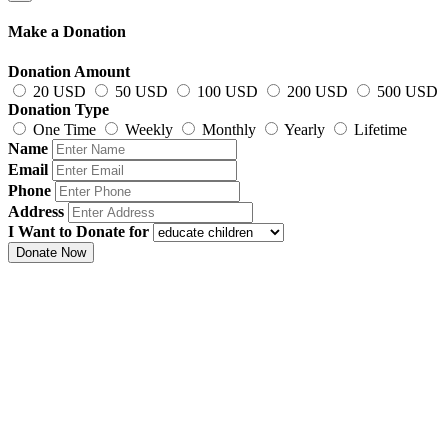
Make a Donation
Donation Amount
20 USD
50 USD
100 USD
200 USD
500 USD
Donation Type
One Time
Weekly
Monthly
Yearly
Lifetime
Name
Email
Phone
Address
I Want to Donate for
Donate Now