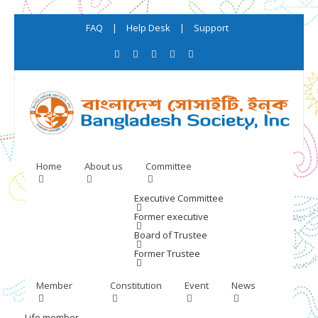
FAQ
|
Help Desk
|
Support
Home
About us
Committee
Executive Committee
Former executive
Board of Trustee
Former Trustee
Member
Constitution
Event
News
Life member